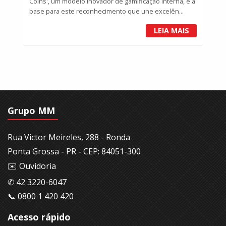
Coins', um modelo inovador de gamificação interna, é a
base para este reconhecimento que une excelên...
LEIA MAIS
Grupo MM
Rua Victor Meireles, 288 - Ronda
Ponta Grossa - PR - CEP: 84051-300
✉️ Ouvidoria
✆ 42 3220-6047
📞 0800 1 420 420
Acesso rápido